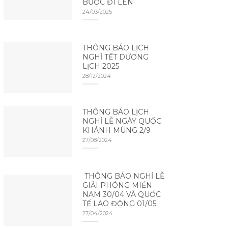
BƯỚC ĐI LÊN
24/03/2025
THÔNG BÁO LỊCH
NGHỈ TẾT DƯƠNG
LỊCH 2025
28/12/2024
THÔNG BÁO LỊCH
NGHỈ LỄ NGÀY QUỐC
KHÁNH MÙNG 2/9
27/08/2024
THÔNG BÁO NGHỈ LỄ
GIẢI PHÓNG MIỀN
NAM 30/04 VÀ QUỐC
TẾ LAO ĐỘNG 01/05
27/04/2024