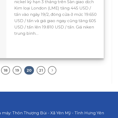
nickel kỳ hạn 3 tháng trên Sàn giao dịch
Kim loại London (LME) tăng 445 USD /
tấn vào ngày 19/2, đóng cửa ở mức 19.650
USD / tấn và giá giao ngay cũng tăng 605
USD / tấn lên 19.810 USD / tấn. Giá niken
trung bình…
18
19
20
21
máy: Thôn Thượng Bùi - Xã Yên Mỹ - Tỉnh Hưng Yên