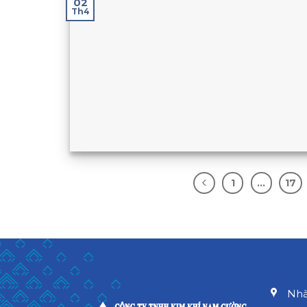
02
Th4
1
…
17
Nhà 