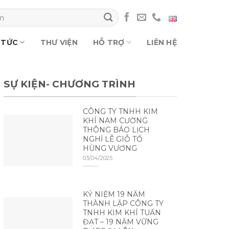
 TỨC
THƯ VIỆN
HỖ TRỢ
LIÊN HỆ
SỰ KIỆN- CHƯƠNG TRÌNH
CÔNG TY TNHH KIM
KHÍ NAM CƯỜNG
THÔNG BÁO LỊCH
NGHỈ LỄ GIỖ TỔ
HÙNG VƯƠNG
03/04/2025
KỶ NIỆM 19 NĂM
THÀNH LẬP CÔNG TY
TNHH KIM KHÍ TUẤN
ĐẠT – 19 NĂM VỮNG