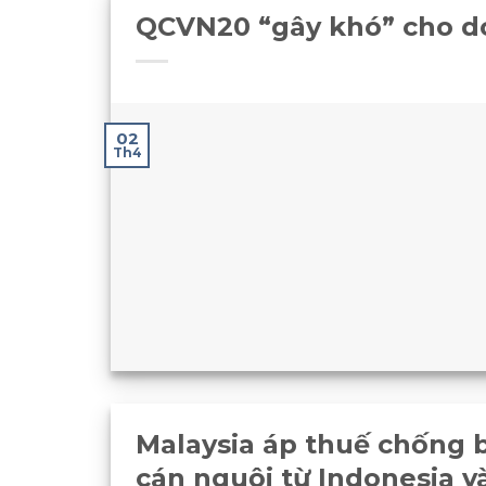
QCVN20 “gây khó” cho d
02
Th4
Malaysia áp thuế chống b
cán nguội từ Indonesia v