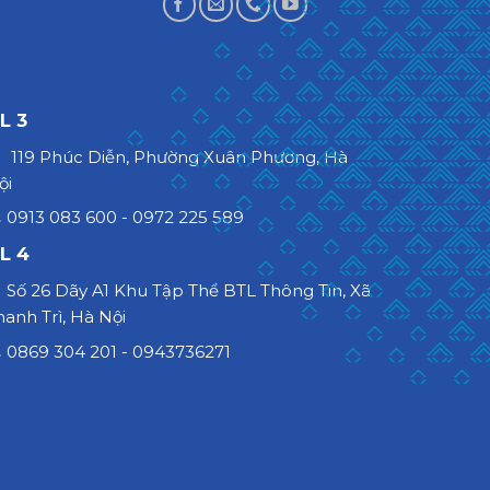
L 3
119 Phúc Diễn, Phường Xuân Phương, Hà
ội
0913 083 600 - 0972 225 589
L 4
Số 26 Dãy A1 Khu Tập Thể BTL Thông Tin, Xã
hanh Trì, Hà Nội
0869 304 201 - 0943736271