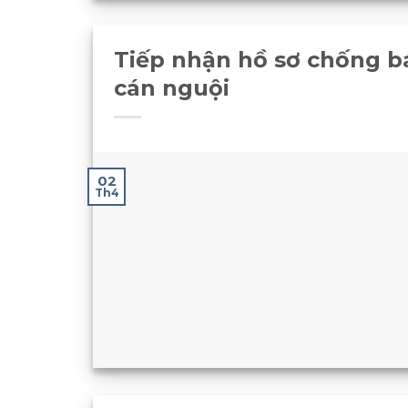
Tiếp nhận hồ sơ chống bá
cán nguội
02
Th4