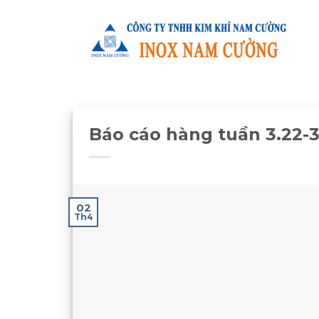
Skip
to
content
Báo cáo hàng tuần 3.22-3.
02
Th4