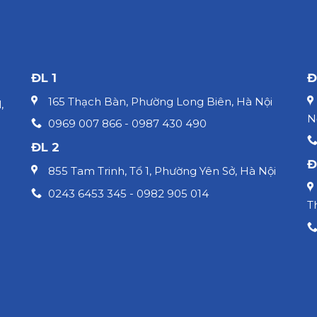
ĐL 1
Đ
165 Thạch Bàn, Phường Long Biên, Hà Nội
,
N
0969 007 866 - 0987 430 490
ĐL 2
Đ
855 Tam Trinh, Tổ 1, Phường Yên Sở, Hà Nội
0243 6453 345 - 0982 905 014
T