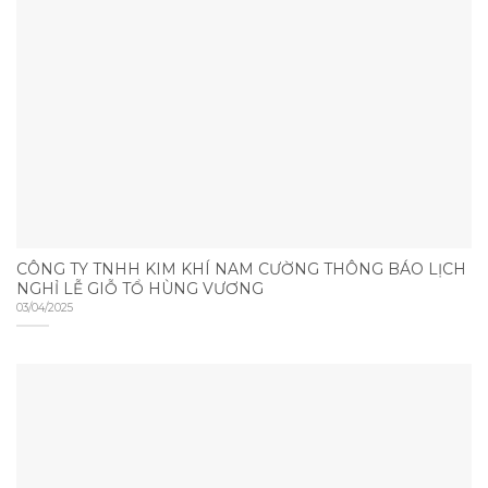
CÔNG TY TNHH KIM KHÍ NAM CƯỜNG THÔNG BÁO LỊCH
NGHỈ LỄ GIỖ TỔ HÙNG VƯƠNG
03/04/2025