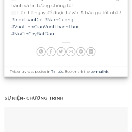
hành và tin tưởng chúng tôi!
Liên hệ ngay để được tư vấn & báo giá tốt nhất!
#InoxTuanDat
#NamCuong
#VuotThoiGianVuotThachThuc
#NoiTinCayBatDau
This entry was posted in
Tin tức
. Bookmark the
permalink
.
SỰ KIỆN- CHƯƠNG TRÌNH