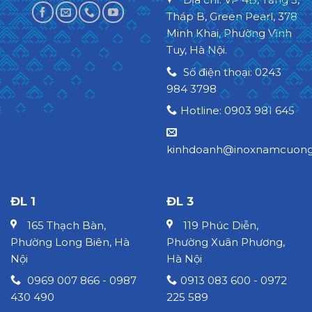
Tháp B, Green Pearl, 378
Minh Khai, Phường Vĩnh
Tuy, Hà Nội.
Số điện thoại: 0243
984 3798
Hotline: 0903 981 645
kinhdoanh@inoxnamcuong
ĐL 1
ĐL 3
165 Thạch Bàn,
119 Phúc Diễn,
Phường Long Biên, Hà
Phường Xuân Phương,
Nội
Hà Nội
0969 007 866 - 0987
0913 083 600 - 0972
430 490
225 589