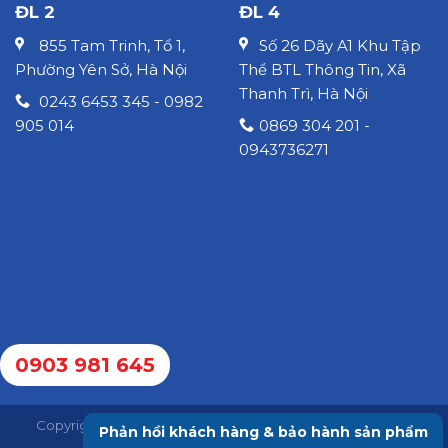
ĐL 2
ĐL 4
855 Tam Trinh, Tổ 1,
Số 26 Dãy A1 Khu Tập
Phường Yên Sở, Hà Nội
Thể BTL Thông Tin, Xã
Thanh Trì, Hà Nội
0243 6453 345 - 0982
905 014
0869 304 201 -
0943736271
0903 981 645
Copyright 2026 ©
Công ty TNHH Kim khí Nam Cường
Phản hồi khách hàng & bảo hành sản phẩm