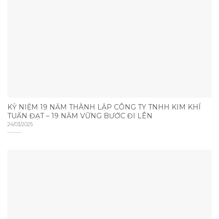
KỶ NIỆM 19 NĂM THÀNH LẬP CÔNG TY TNHH KIM KHÍ
TUẤN ĐẠT – 19 NĂM VỮNG BƯỚC ĐI LÊN
24/03/2025